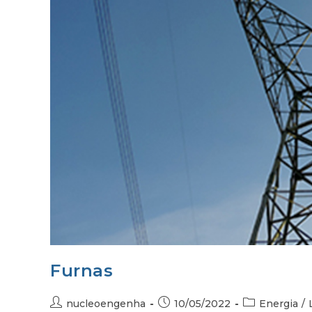
Furnas
nucleoengenha
10/05/2022
Energia
/