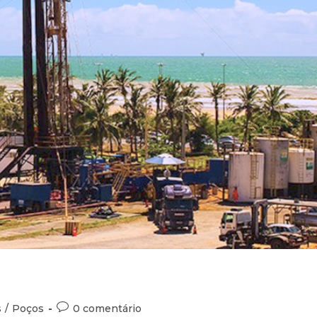
s
/
Poços
0 comentário