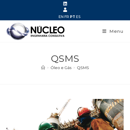
EN
FR
PT
ES
Menu
QSMS
>
Óleo e Gás
>
QSMS