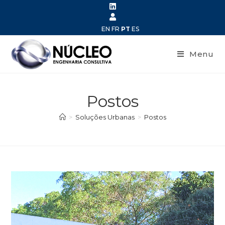
EN
FR
PT
ES
Menu
Postos
>
Soluções Urbanas
>
Postos