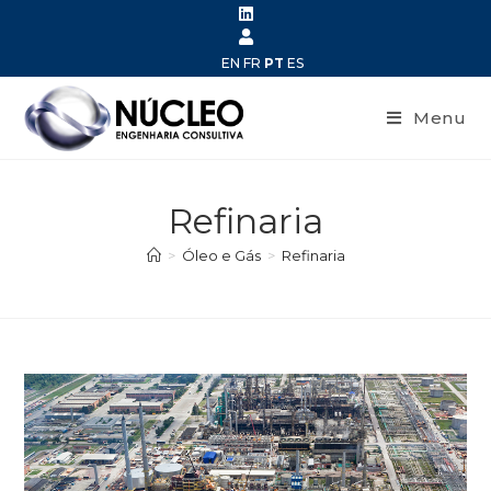
EN
FR
PT
ES
Menu
Refinaria
>
Óleo e Gás
>
Refinaria